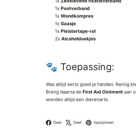
1x
Zelfklevend fixatieverband
1x
Pootverband
1x
Wondkompres
1x
Gaasje
1x
Pleistertape-rol
2x
Alcoholdoekjes
🐾 Toepassing:
Was altijd eerst goed je handen. Reinig 
Breng daarna de
First Aid Ointment
aan o
wonden altijd een dierenarts.
Facebook
X
Pinteres
Deel
Deel
Vastpinnen