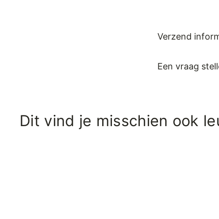
Verzend inform
Een vraag stel
Dit vind je misschien ook l
Q
u
i
c
k
s
h