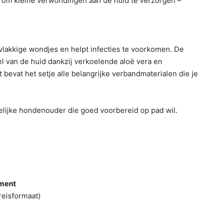
bt om kleine verwondingen aan de huid te verzorgen –
vlakkige wondjes en helpt infecties te voorkomen. De
l van de huid dankzij verkoelende aloë vera en
 bevat het setje alle belangrijke verbandmaterialen die je
lijke hondenouder die goed voorbereid op pad wil.
tment
reisformaat)