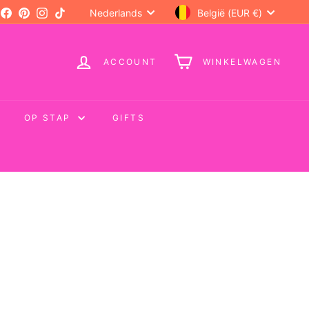
Language
Currency
Facebook
Pinterest
Instagram
TikTok
Nederlands
België (EUR €)
ACCOUNT
WINKELWAGEN
OP STAP
GIFTS