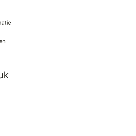
atie
len
euk