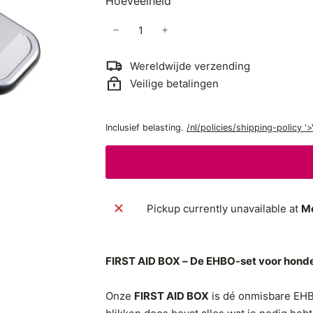
Hoeveelheid
−
+
Wereldwijde verzending
Veilige betalingen
Inclusief belasting.
/nl/policies/shipping-policy 
Pickup currently unavailable at
Mo
FIRST AID BOX – De EHBO-set voor hond
Onze
FIRST AID BOX
is dé onmisbare EHB