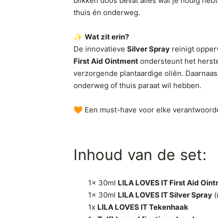
blikken doos bevat alles wat je nodig he
thuis én onderweg.
✨
Wat zit erin?
De innovatieve
Silver Spray
reinigt opper
First Aid Ointment
ondersteunt het herste
verzorgende plantaardige oliën. Daarnaast
onderweg of thuis paraat wil hebben.
🧡 Een must-have voor elke verantwoorde
Inhoud van de set:
1x 30ml
LILA LOVES IT First Aid Oin
1x 30ml
LILA LOVES IT Silver Spray
(
1x
LILA LOVES IT Tekenhaak